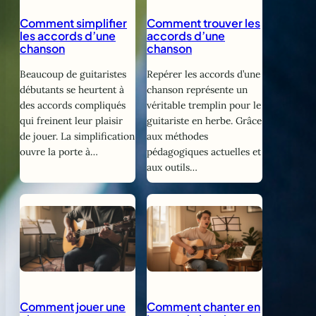
Comment simplifier
Comment trouver les
les accords d’une
accords d’une
chanson
chanson
Beaucoup de guitaristes
Repérer les accords d’une
débutants se heurtent à
chanson représente un
des accords compliqués
véritable tremplin pour le
qui freinent leur plaisir
guitariste en herbe. Grâce
de jouer. La simplification
aux méthodes
ouvre la porte à…
pédagogiques actuelles et
aux outils…
Comment jouer une
Comment chanter en