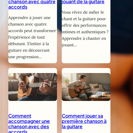
chanson avec quatre
jouant de la guitare
accords
Vous rêvez de mêler le
Apprendre à jouer une
chant et la guitare pour
chanson avec quatre
offrir des performances
accords peut transformer
intimes et authentiques ?
l’expérience de tout
Apprendre à chanter en
débutant. S’initier à la
jouant…
guitare en découvrant
une progression…
Comment
Comment jouer sa
accompagner une
première chanson à
chanson avec des
la guitare
accords