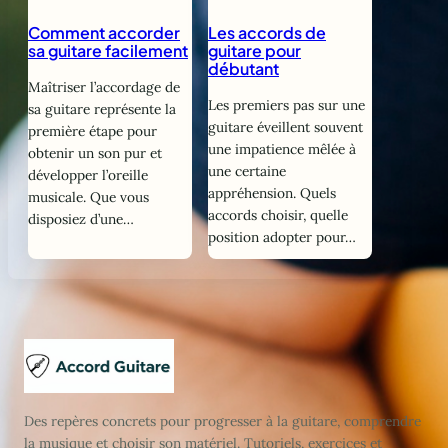
Comment accorder
Les accords de
sa guitare facilement
guitare pour
débutant
Maîtriser l’accordage de
Les premiers pas sur une
sa guitare représente la
guitare éveillent souvent
première étape pour
une impatience mêlée à
obtenir un son pur et
une certaine
développer l’oreille
appréhension. Quels
musicale. Que vous
accords choisir, quelle
disposiez d’une…
position adopter pour…
Des repères concrets pour progresser à la guitare, comprendre
la musique et choisir son matériel. Tutoriels, exercices et