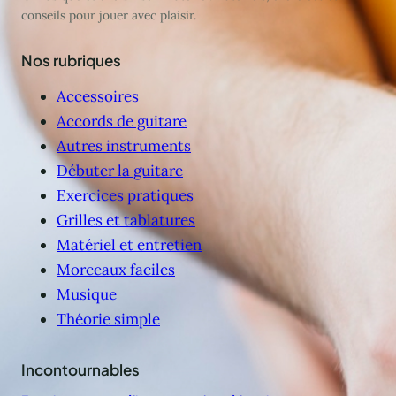
conseils pour jouer avec plaisir.
Nos rubriques
Accessoires
Accords de guitare
Autres instruments
Débuter la guitare
Exercices pratiques
Grilles et tablatures
Matériel et entretien
Morceaux faciles
Musique
Théorie simple
Incontournables