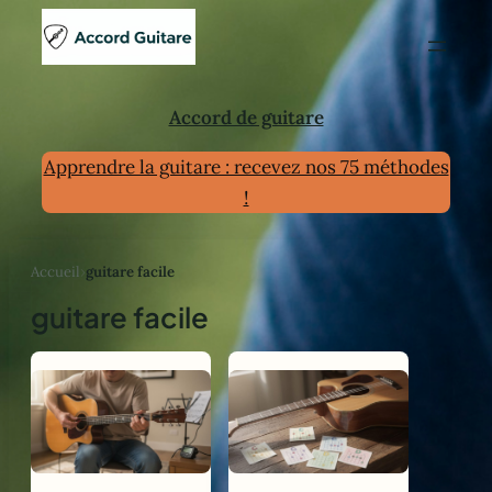
Aller
au
contenu
Accord de guitare
Apprendre la guitare : recevez nos 75 méthodes
!
Accueil
›
guitare facile
guitare facile